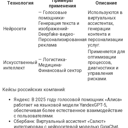
Примеры
Технология
Описание
применения
— Голосовые
Используются в
помощники-
виртуальных
Генерация текста и
ассистентах,
Нейросети
изображений-
генерации
Deepfake-видео-
контента и
Персонализированная
персонализации
реклама
услуг.
Применяется для
оптимизации
— Логистика-
Искусственный
процессов,
Медицина-
интеллект
диагностики и
Финансовый сектор
управления
рисками.
Кейсы российских компаний:
Яндекс: В 2025 году голосовой помощник «Алиса»
работает на языковой модели YandexGPT-5,
обеспечивая более естественное взаимодействие
с пользователями.
Сбербанк: Виртуальный ассистент «Салют»
интегрирован с нейросетевой моделью GigaChat,