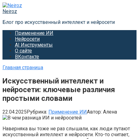
Перейти
к
Neiroz
контенту
Блог про искусственный интеллект и нейросети
Применение ИИ
Нейросети
AI Инструменты
О сайте
ВКонтакте
Главная страница
Искусственный интеллект и
нейросети: ключевые различия
простыми словами
22.04.2025
Рубрика:
Применение ИИ
Автор:
Алена
Наверняка вы тоже не раз слышали, как люди путают
искусственный интеллект и нейросети. Кто-то считает,