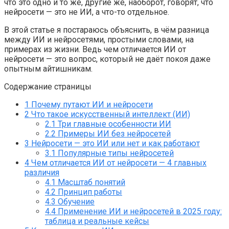
что это одно и то же, другие же, наоборот, говорят, что
нейросети — это не ИИ, а что-то отдельное.
В этой статье я постараюсь объяснить, в чём разница
между ИИ и нейросетями, простыми словами, на
примерах из жизни. Ведь чем отличается ИИ от
нейросети — это вопрос, который не даёт покоя даже
опытным айтишникам.
Содержание страницы
1
Почему путают ИИ и нейросети
2
Что такое искусственный интеллект (ИИ)
2.1
Три главные особенности ИИ
2.2
Примеры ИИ без нейросетей
3
Нейросети — это ИИ или нет и как работают
3.1
Популярные типы нейросетей
4
Чем отличается ИИ от нейросети — 4 главных
различия
4.1
Масштаб понятий
4.2
Принцип работы
4.3
Обучение
4.4
Применение ИИ и нейросетей в 2025 году:
таблица и реальные кейсы