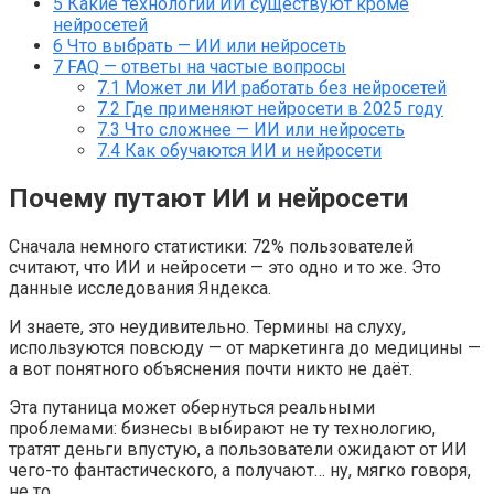
5
Какие технологии ИИ существуют кроме
нейросетей
6
Что выбрать — ИИ или нейросеть
7
FAQ — ответы на частые вопросы
7.1
Может ли ИИ работать без нейросетей
7.2
Где применяют нейросети в 2025 году
7.3
Что сложнее — ИИ или нейросеть
7.4
Как обучаются ИИ и нейросети
Почему путают ИИ и нейросети
Сначала немного статистики: 72% пользователей
считают, что ИИ и нейросети — это одно и то же. Это
данные исследования Яндекса.
И знаете, это неудивительно. Термины на слуху,
используются повсюду — от маркетинга до медицины —
а вот понятного объяснения почти никто не даёт.
Эта путаница может обернуться реальными
проблемами: бизнесы выбирают не ту технологию,
тратят деньги впустую, а пользователи ожидают от ИИ
чего-то фантастического, а получают… ну, мягко говоря,
не то.