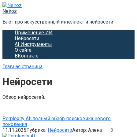
Перейти
к
Neiroz
контенту
Блог про искусственный интеллект и нейросети
Применение ИИ
Нейросети
AI Инструменты
О сайте
ВКонтакте
Главная страница
Нейросети
Обзор нейросетей.
Perplexity AI: полный обзор поисковика нового
поколения
11.11.2025
Рубрика:
Нейросети
Автор:
Алена
3