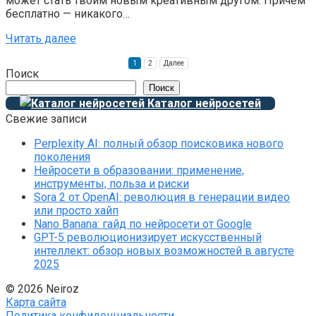
может стать твоим новым креативным другом. Причём
бесплатно — никакого…
Читать далее
Пагинация
1
2
Далее
записей
Поиск
Поиск
Каталог нейросетей
Свежие записи
Perplexity AI: полный обзор поисковика нового
поколения
Нейросети в образовании: применение,
инструменты, польза и риски
Sora 2 от OpenAI: революция в генерации видео
или просто хайп
Nano Banana: гайд по нейросети от Google
GPT-5 революционизирует искусственный
интеллект: обзор новых возможностей в августе
2025
© 2026 Neiroz
Карта сайта
Политика конфиденциальности