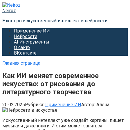
Перейти
к
Neiroz
контенту
Блог про искусственный интеллект и нейросети
Применение ИИ
Нейросети
AI Инструменты
О сайте
ВКонтакте
Главная страница
Как ИИ меняет современное
искусство: от рисования до
литературного творчества
20.02.2025
Рубрика:
Применение ИИ
Автор:
Алена
Искусственный интеллект уже создаёт картины, пишет
музыку и даже книги. И этим может заняться