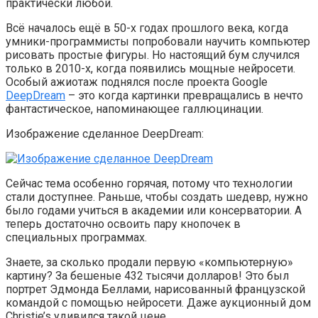
практически любой.
Всё началось ещё в 50-х годах прошлого века, когда
умники-программисты попробовали научить компьютер
рисовать простые фигуры. Но настоящий бум случился
только в 2010-х, когда появились мощные нейросети.
Особый ажиотаж поднялся после проекта Google
DeepDream
– это когда картинки превращались в нечто
фантастическое, напоминающее галлюцинации.
Изображение сделанное DeepDream:
Сейчас тема особенно горячая, потому что технологии
стали доступнее. Раньше, чтобы создать шедевр, нужно
было годами учиться в академии или консерватории. А
теперь достаточно освоить пару кнопочек в
специальных программах.
Знаете, за сколько продали первую «компьютерную»
картину? За бешеные 432 тысячи долларов! Это был
портрет Эдмонда Беллами, нарисованный французской
командой с помощью нейросети. Даже аукционный дом
Christie’s удивился такой цене.