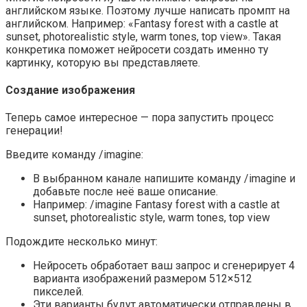
английском языке. Поэтому лучше написать промпт на
английском. Например: «Fantasy forest with a castle at
sunset, photorealistic style, warm tones, top view». Такая
конкретика поможет нейросети создать именно ту
картинку, которую вы представляете.
Создание изображения
Теперь самое интересное — пора запустить процесс
генерации!
Введите команду /imagine:
В выбранном канале напишите команду /imagine и
добавьте после неё ваше описание.
Например: /imagine Fantasy forest with a castle at
sunset, photorealistic style, warm tones, top view
Подождите несколько минут:
Нейросеть обработает ваш запрос и сгенерирует 4
варианта изображений размером 512×512
пикселей.
Эти варианты будут автоматически отправлены в