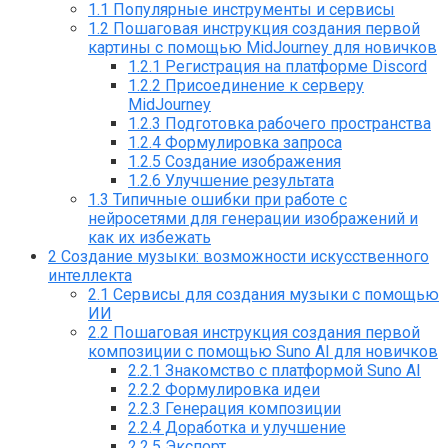
1.1
Популярные инструменты и сервисы
1.2
Пошаговая инструкция создания первой
картины с помощью MidJourney для новичков
1.2.1
Регистрация на платформе Discord
1.2.2
Присоединение к серверу
MidJourney
1.2.3
Подготовка рабочего пространства
1.2.4
Формулировка запроса
1.2.5
Создание изображения
1.2.6
Улучшение результата
1.3
Типичные ошибки при работе с
нейросетями для генерации изображений и
как их избежать
2
Создание музыки: возможности искусственного
интеллекта
2.1
Сервисы для создания музыки с помощью
ИИ
2.2
Пошаговая инструкция создания первой
композиции с помощью Suno AI для новичков
2.2.1
Знакомство с платформой Suno AI
2.2.2
Формулировка идеи
2.2.3
Генерация композиции
2.2.4
Доработка и улучшение
2.2.5
Экспорт