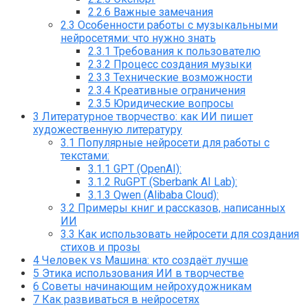
2.2.6
Важные замечания
2.3
Особенности работы с музыкальными
нейросетями: что нужно знать
2.3.1
Требования к пользователю
2.3.2
Процесс создания музыки
2.3.3
Технические возможности
2.3.4
Креативные ограничения
2.3.5
Юридические вопросы
3
Литературное творчество: как ИИ пишет
художественную литературу
3.1
Популярные нейросети для работы с
текстами:
3.1.1
GPT (OpenAI):
3.1.2
RuGPT (Sberbank AI Lab):
3.1.3
Qwen (Alibaba Cloud):
3.2
Примеры книг и рассказов, написанных
ИИ
3.3
Как использовать нейросети для создания
стихов и прозы
4
Человек vs Машина: кто создаёт лучше
5
Этика использования ИИ в творчестве
6
Советы начинающим нейрохудожникам
7
Как развиваться в нейросетях