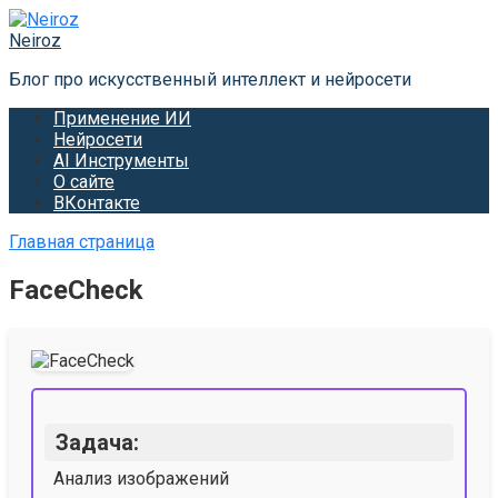
Перейти
к
Neiroz
контенту
Блог про искусственный интеллект и нейросети
Применение ИИ
Нейросети
AI Инструменты
О сайте
ВКонтакте
Главная страница
FaceCheck
Задача:
Анализ изображений