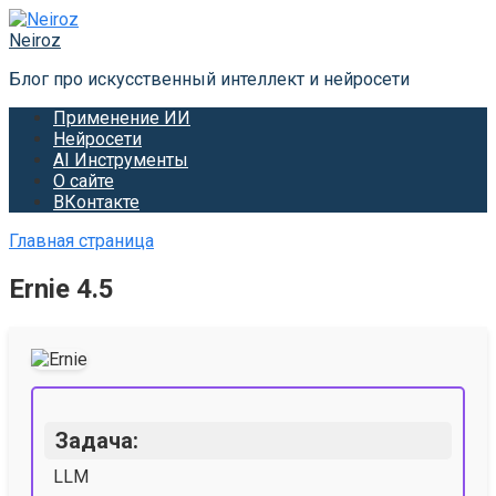
Перейти
к
Neiroz
контенту
Блог про искусственный интеллект и нейросети
Применение ИИ
Нейросети
AI Инструменты
О сайте
ВКонтакте
Главная страница
Ernie 4.5
Задача:
LLM