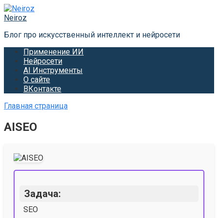
Перейти
к
Neiroz
контенту
Блог про искусственный интеллект и нейросети
Применение ИИ
Нейросети
AI Инструменты
О сайте
ВКонтакте
Главная страница
AISEO
Задача:
SEO